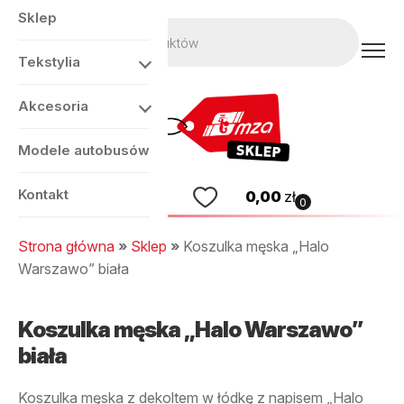
Sklep
Wyszukiwarka
produktów
Tekstylia
Akcesoria
Modele autobusów
Kontakt
0,00
zł
0
Strona główna
»
Sklep
»
Koszulka męska „Halo
Warszawo” biała
Koszulka męska „Halo Warszawo”
biała
Koszulka męska z dekoltem w łódkę z napisem „Halo