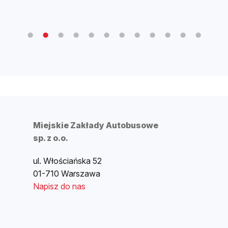
produkt
ma
ma
wiel
wiele
wari
wariantów.
Opcj
Opcje
moż
można
wyb
wybrać
na
na
stro
stronie
prod
Miejskie Zakłady Autobusowe
produktu
sp. z o.o.
ul. Włościańska 52
01-710 Warszawa
Napisz do nas