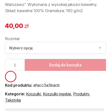
Warszawo”. Wykonana z wysokiej jakości bawełny.
Skład: bawełna 100% Gramatura: 160 g/m2
40,00
zł
Rozmiar
ilość
Dodaj do koszyka
Koszulka
męska
„Halo
Kod produktu:
afacc3a3bacb
Warszawo”
biała
Kategorie:
Koszulki
,
Koszulki męskie
,
Produkty
,
Tekstylia