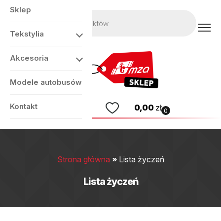
Sklep
Wyszukiwarka
produktów
Tekstylia
Akcesoria
Modele autobusów
Kontakt
0,00
zł
0
Strona główna
»
Lista życzeń
Lista życzeń