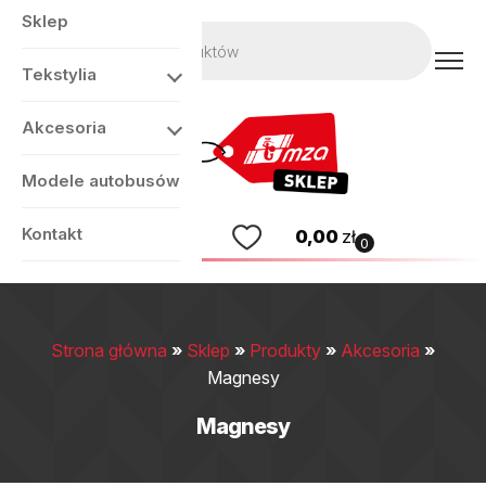
Sklep
Wyszukiwarka
produktów
Tekstylia
Akcesoria
Modele autobusów
Kontakt
0,00
zł
0
Strona główna
»
Sklep
»
Produkty
»
Akcesoria
»
Magnesy
Magnesy